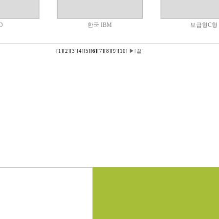
D
한국 IBM
보급형C형
[1]
[2]
[3]
[4]
[5]
[6]
[7]
[8]
[9]
[10]
▶
[끝]